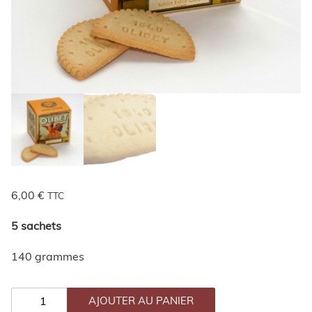
6,00
€
TTC
5 sachets
140 grammes
QUANTITÉ
DE
AJOUTER AU PANIER
DEMI-