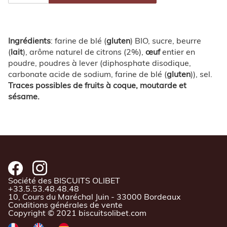
LUNE
EXTRA
CITRON
Ingrédients
: farine de blé (
gluten
) BIO, sucre, beurre
(
lait
), arôme naturel de citrons (2%),
œuf
entier en
poudre, poudres à lever (diphosphate disodique,
carbonate acide de sodium, farine de blé (
gluten
)), sel.
Traces possibles de fruits à coque, moutarde et
sésame.
Société des BISCUITS OLIBET
+33.5.53.48.48.48
10, Cours du Maréchal Juin - 33000 Bordeaux
Conditions générales de vente
Copyright © 2021 biscuitsolibet.com